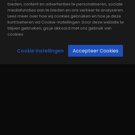
bieden, content en advertenties te personaliseren, sociale
mediafuncties aan te bieden en ons verkeer te analyseren.
raymond
5 jaar
Lees meer over hoe wij cookies gebruiken en hoe je deze
kunt beheren via Cookie-instellingen. Door deze website te
blijven gebruiken, ga je akkoord met ons gebruik van
cookies.
Cookie Instellingen
Accepteer Cookies
Data scientists are a booming
profession
raymond
5 jaar