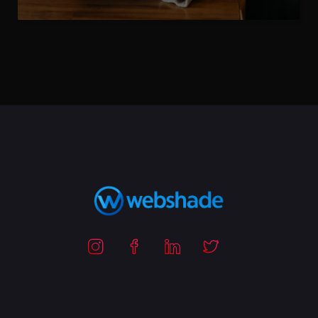
100
%